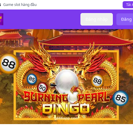
6
Game slot hàng đầu
Tải
Đăng nhập
Đăng 