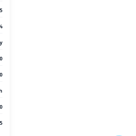
5
%
y
0
00
h
00
5