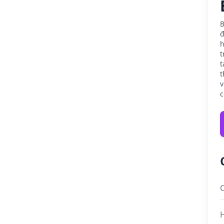
B
đ
h
t
t
t
v
c